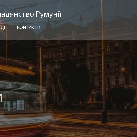
мадянство Румунії
ІДІ
КОНТАКТИ
и