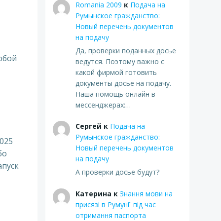
Romania 2009
к
Подача на
Румынское гражданство:
Новый перечень документов
на подачу
Да, проверки поданных досье
юбой
ведутся. Поэтому важно с
какой фирмой готовить
документы досье на подачу.
Наша помощь онлайн в
мессенджерах:…
Сергей
к
Подача на
Румынское гражданство:
2025
Новый перечень документов
бо
на подачу
апуск
А проверки досье будут?
Катерина
к
Знання мови на
присязі в Румунії під час
отримання паспорта