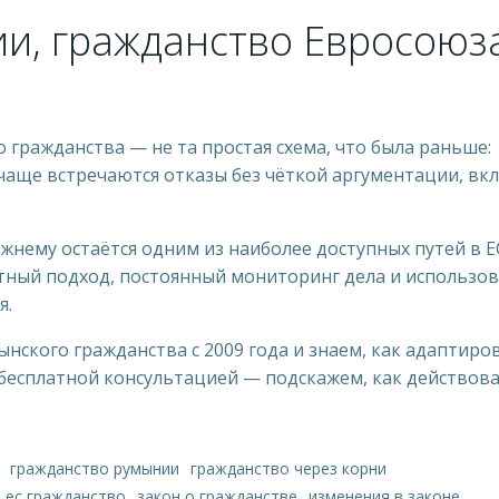
и, гражданство Евросоюз
 гражданства — не та простая схема, что была раньше:
 чаще встречаются отказы без чёткой аргументации, вк
жнему остаётся одним из наиболее доступных путей в Е
тный подход, постоянный мониторинг дела и использо
я.
ского гражданства с 2009 года и знаем, как адаптиро
 бесплатной консультацией — подскажем, как действова
в - румунський паспорт. Юристи громадянство Румунії. C
гражданство румынии
гражданство через корни
ес гражданство
закон о гражданстве
изменения в законе