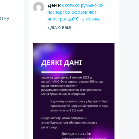
Ден
к
Сколько румынских
паспортов оформляют
отку
иностранцы? Статистика
Дякую вам!