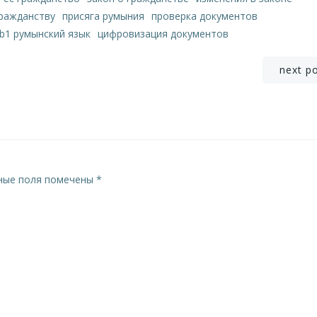
гражданству
присяга румыния
проверка документов
b1 румынский язык
цифровизация документов
Навигация
next p
по
записям
ные поля помечены
*