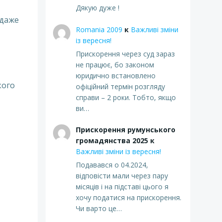
Дякую дуже !
 даже
Romania 2009
к
Важливі зміни
із вересня!
Прискорення через суд зараз
не працює, бо законом
юридично встановлено
кого
офіційний термін розгляду
справи – 2 роки. Тобто, якщо
ви…
Прискорення румунського
громадянства 2025
к
Важливі зміни із вересня!
Подавався о 04.2024,
відповісти мали через пару
місяців і на підставі цього я
хочу податися на прискорення.
Чи варто це…