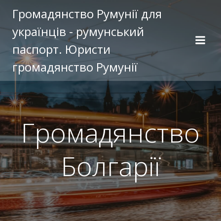
Перейти
Громадянство Румунії для
к
українців - румунський
содержимому
паспорт. Юристи
громадянство Румунії
Громадянство
Болгарії