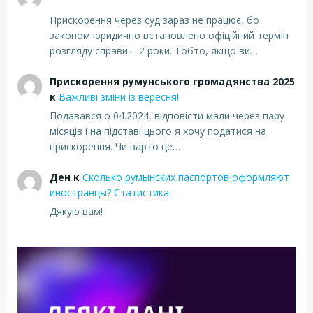
Прискорення через суд зараз не працює, бо
законом юридично встановлено офіційний термін
розгляду справи – 2 роки. Тобто, якщо ви…
Прискорення румунського громадянства 2025
к
Важливі зміни із вересня!
Подавався о 04.2024, відповісти мали через пару
місяців і на підставі цього я хочу податися на
прискорення. Чи варто це…
Ден
к
Сколько румынских паспортов оформляют
иностранцы? Статистика
Дякую вам!