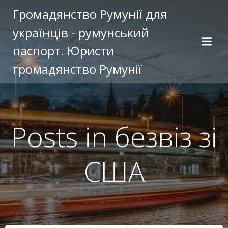
Перейти
Громадянство Румунії для
к
українців - румунський
содержимому
паспорт. Юристи
громадянство Румунії
Posts in безвіз зі
США