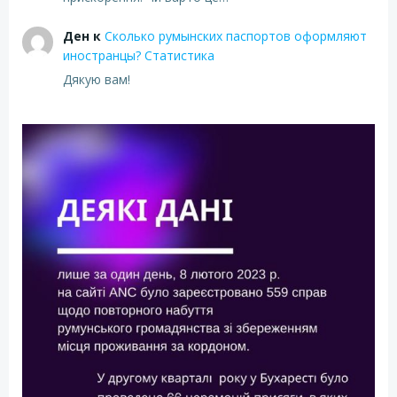
Ден
к
Сколько румынских паспортов оформляют
иностранцы? Статистика
Дякую вам!