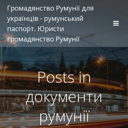
Перейти
Громадянство Румунії для
к
українців - румунський
содержимому
паспорт. Юристи
громадянство Румунії
Posts in
документи
румунії