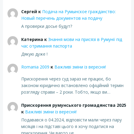
Сергей
к
Подача на Румынское гражданство:
Новый перечень документов на подачу
А проверки досье будут?
Катерина
к
Знання мови на присязі в Румунії під
час отримання паспорта
Дякую дуже !
Romania 2009
к
Важливі зміни із вересня!
Прискорення через суд зараз не працює, бо
законом юридично встановлено офіційний термін
розгляду справи – 2 роки. Тобто, якщо ви…
Прискорення румунського громадянства 2025
к
Важливі зміни із вересня!
Подавався о 04.2024, відповісти мали через пару
місяців і на підставі цього я хочу податися на
прискорення. Чи варто це…