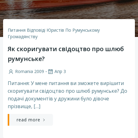
Питання Відповіді Юристів По Румунському
Громадянству
Як скоригувати свідоцтво про шлюб
румунське?
-
Romania 2009
Апр 3
Питання: У мене питання ви зможете вирішити
скоригувати свідоцтво про шлюб румунське? До
подачі документів у дружини було дівоче
прізвище, […]
read more