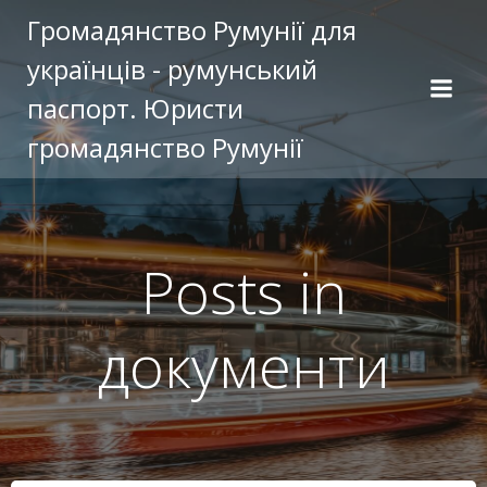
Перейти
Громадянство Румунії для
к
українців - румунський
содержимому
паспорт. Юристи
громадянство Румунії
Posts in
документи