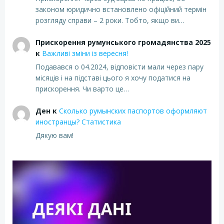
законом юридично встановлено офіційний термін
розгляду справи – 2 роки. Тобто, якщо ви…
Прискорення румунського громадянства 2025
к
Важливі зміни із вересня!
Подавався о 04.2024, відповісти мали через пару
місяців і на підставі цього я хочу податися на
прискорення. Чи варто це…
Ден
к
Сколько румынских паспортов оформляют
иностранцы? Статистика
Дякую вам!