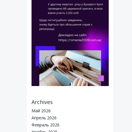
Archives
reated for free using WordPress and
Colibri
Май 2026
Апрель 2026
Февраль 2026
Ноябрь 2025