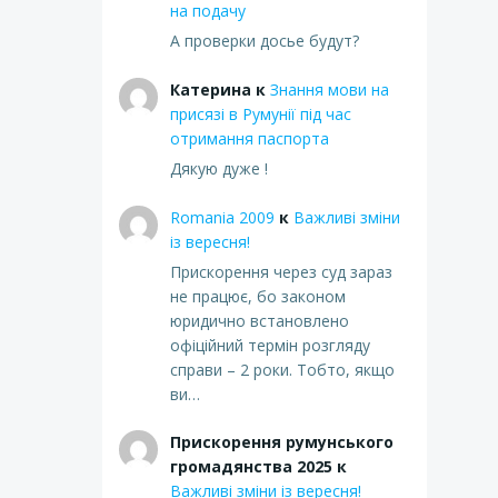
на подачу
А проверки досье будут?
Катерина
к
Знання мови на
присязі в Румунії під час
отримання паспорта
Дякую дуже !
Romania 2009
к
Важливі зміни
із вересня!
Прискорення через суд зараз
не працює, бо законом
юридично встановлено
офіційний термін розгляду
справи – 2 роки. Тобто, якщо
ви…
Прискорення румунського
громадянства 2025
к
Важливі зміни із вересня!