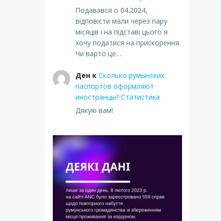
Подавався о 04.2024,
відповісти мали через пару
місяців і на підставі цього я
хочу податися на прискорення.
Чи варто це…
Ден
к
Сколько румынских
паспортов оформляют
иностранцы? Статистика
Дякую вам!