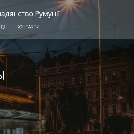
мадянство Румунії
ІДІ
КОНТАКТИ
ы