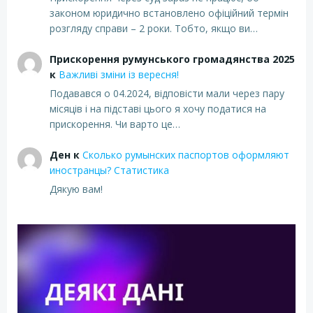
законом юридично встановлено офіційний термін
розгляду справи – 2 роки. Тобто, якщо ви…
Прискорення румунського громадянства 2025
к
Важливі зміни із вересня!
Подавався о 04.2024, відповісти мали через пару
місяців і на підставі цього я хочу податися на
прискорення. Чи варто це…
Ден
к
Сколько румынских паспортов оформляют
иностранцы? Статистика
Дякую вам!