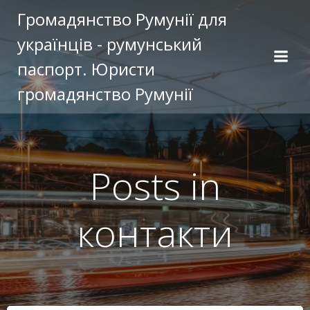
Перейти
Громадянство Румунії для
к
українців - румунський
содержимому
паспорт. Юристи
громадянство Румунії
Posts in
контакти