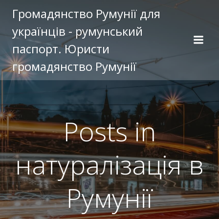
Перейти
Громадянство Румунії для
к
українців - румунський
содержимому
паспорт. Юристи
громадянство Румунії
Posts in
натуралізація в
Румунії