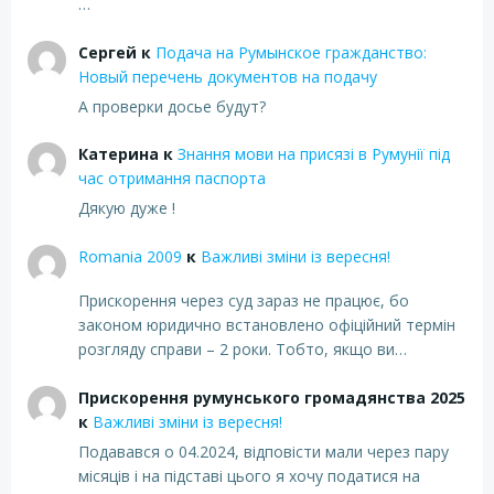
…
Сергей
к
Подача на Румынское гражданство:
Новый перечень документов на подачу
А проверки досье будут?
Катерина
к
Знання мови на присязі в Румунії під
час отримання паспорта
Дякую дуже !
Romania 2009
к
Важливі зміни із вересня!
Прискорення через суд зараз не працює, бо
законом юридично встановлено офіційний термін
розгляду справи – 2 роки. Тобто, якщо ви…
Прискорення румунського громадянства 2025
к
Важливі зміни із вересня!
Подавався о 04.2024, відповісти мали через пару
місяців і на підставі цього я хочу податися на