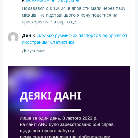
Подавався о 04.2024, відповісти мали через пару
місяців і на підставі цього я хочу податися на
прискорення. Чи варто це…
Ден
к
Сколько румынских паспортов оформляют
иностранцы? Статистика
Дякую вам!