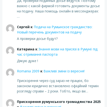
Да, проверки поданных досье ведутся. Поэтому
важно с какой фирмой готовить документы досье
на подачу. Наша помощь онлайн в мессенджерах:
…
Сергей
к
Подача на Румынское гражданство:
Новый перечень документов на подачу
А проверки досье будут?
Катерина
к
Знання мови на присязі в Румунії під
час отримання паспорта
Дякую дуже !
Romania 2009
к
Важливі зміни із вересня!
Прискорення через суд зараз не працює, бо
законом юридично встановлено офіційний термін
розгляду справи – 2 роки. Тобто, якщо ви…
Прискорення румунського громадянства 2025
к
Важливі зміни із вересня!