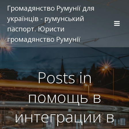
Перейти
Громадянство Румунії для
к
українців - румунський
содержимому
паспорт. Юристи
громадянство Румунії
Posts in
помощь в
интеграции в