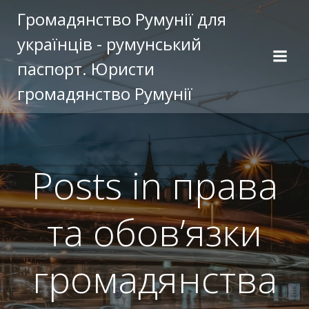
Перейти
Громадянство Румунії для
к
українців - румунський
содержимому
паспорт. Юристи
громадянство Румунії
Posts in права
та обов’язки
громадянства