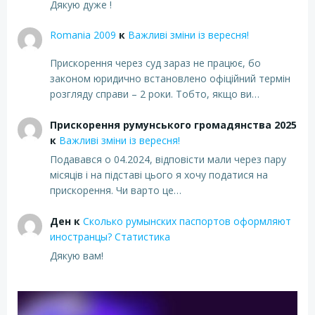
Дякую дуже !
Romania 2009
к
Важливі зміни із вересня!
Прискорення через суд зараз не працює, бо
законом юридично встановлено офіційний термін
розгляду справи – 2 роки. Тобто, якщо ви…
Прискорення румунського громадянства 2025
к
Важливі зміни із вересня!
Подавався о 04.2024, відповісти мали через пару
місяців і на підставі цього я хочу податися на
прискорення. Чи варто це…
Ден
к
Сколько румынских паспортов оформляют
иностранцы? Статистика
Дякую вам!