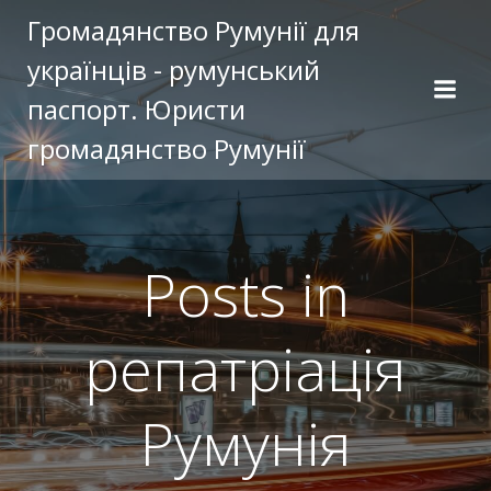
Перейти
Громадянство Румунії для
к
українців - румунський
содержимому
паспорт. Юристи
громадянство Румунії
Posts in
репатріація
Румунія