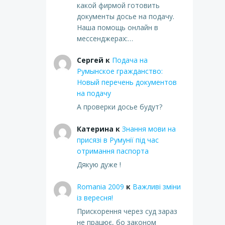
какой фирмой готовить
документы досье на подачу.
Наша помощь онлайн в
мессенджерах:…
Сергей
к
Подача на
Румынское гражданство:
Новый перечень документов
на подачу
А проверки досье будут?
Катерина
к
Знання мови на
присязі в Румунії під час
отримання паспорта
Дякую дуже !
Romania 2009
к
Важливі зміни
із вересня!
Прискорення через суд зараз
не працює, бо законом