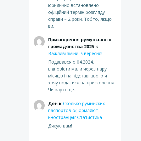
юридично встановлено
офіційний термін розгляду
справи – 2 роки. Тобто, якщо
ви…
Прискорення румунського
громадянства 2025
к
Важливі зміни із вересня!
Подавався о 04.2024,
відповісти мали через пару
місяців і на підставі цього я
хочу податися на прискорення.
Чи варто це…
Ден
к
Сколько румынских
паспортов оформляют
иностранцы? Статистика
Дякую вам!