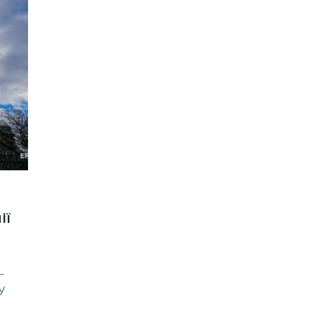
ії
—
У