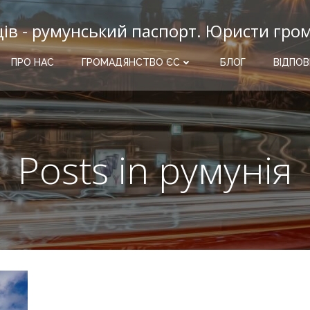
ців - румунський паспорт. Юристи гро
ПРО НАС
ГРОМАДЯНСТВО ЄС
БЛОГ
ВІДПОВ
Posts in румунія