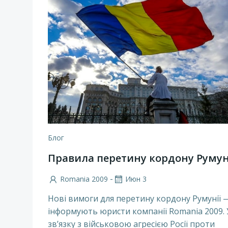
Блог
Правила перетину кордону Румун
-
Romania 2009
Июн 3
Нові вимоги для перетину кордону Румунії 
інформують юристи компанії Romania 2009. 
зв’язку з військовою агресією Росії проти