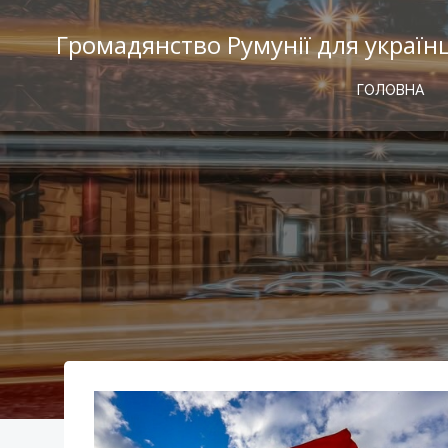
Перейти
к
Громадянство Румунії для україн
содержимому
ГОЛОВНА