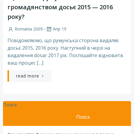
громадянством досьє 2015 — 2016
року?
-
Romania 2009
Апр 19
Повідомляємо, що румунська сторона видаляє
досьє 2015, 2016 року. Наступний в черзі на
видалення dosar 2017 рік. Поспішайте відновитв
ваш процес […]
read more
Поиск
Поиск