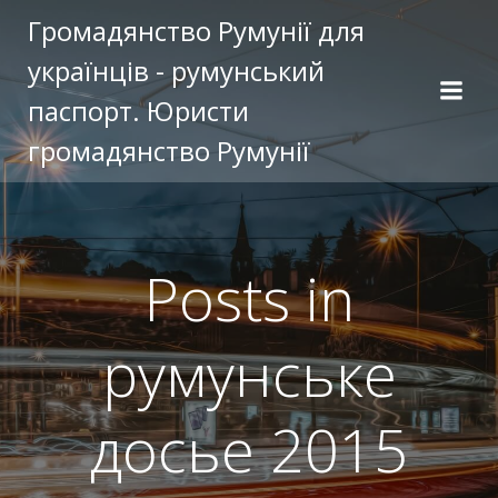
Перейти
Громадянство Румунії для
к
українців - румунський
содержимому
паспорт. Юристи
громадянство Румунії
Posts in
румунське
досье 2015