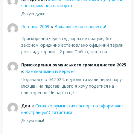
час отримання паспорта
Дякую дуже !
Romania 2009
к
Важливі зміни із вересня!
Прискорення через суд зараз не працює, бо
законом юридично встановлено офіційний термін
розгляду справи – 2 роки. Тобто, якщо ви…
Прискорення румунського громадянства 2025
к
Важливі зміни із вересня!
Подавався о 04.2024, відповісти мали через пару
місяців і на підставі цього я хочу податися на
прискорення. Чи варто це…
Ден
к
Сколько румынских паспортов оформляют
иностранцы? Статистика
Дякую вам!