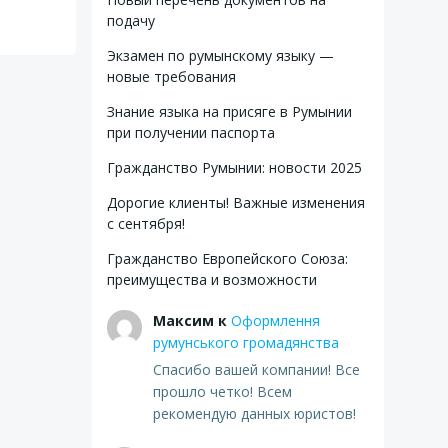
подачу
Экзамен по румынскому языку —
новые требования
Знание языка на присяге в Румынии
при получении паспорта
Гражданство Румынии: новости 2025
Дорогие клиенты! Важные изменения
с сентября!
Гражданство Европейского Союза:
преимущества и возможности
Максим
к
Оформлення
румунського громадянства
Спасибо вашей компании! Все
прошло четко! Всем
рекомендую данных юристов!