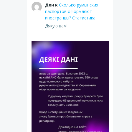
Ден
к
Сколько румынских
паспортов оформляют
иностранцы? Статистика
Дякую вам!