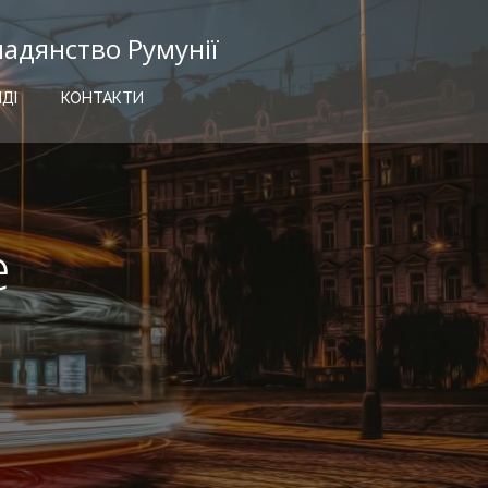
мадянство Румунії
ІДІ
КОНТАКТИ
е