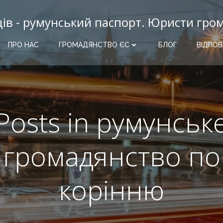
ців - румунський паспорт. Юристи гро
ПРО НАС
ГРОМАДЯНСТВО ЄС
БЛОГ
ВІДПОВ
Posts in румунськ
громадянство по
корінню