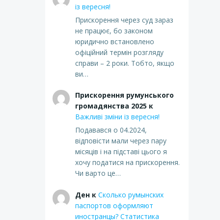
із вересня!
Прискорення через суд зараз
не працює, бо законом
юридично встановлено
офіційний термін розгляду
справи – 2 роки. Тобто, якщо
ви…
Прискорення румунського
громадянства 2025
к
Важливі зміни із вересня!
Подавався о 04.2024,
відповісти мали через пару
місяців і на підставі цього я
хочу податися на прискорення.
Чи варто це…
Ден
к
Сколько румынских
паспортов оформляют
иностранцы? Статистика