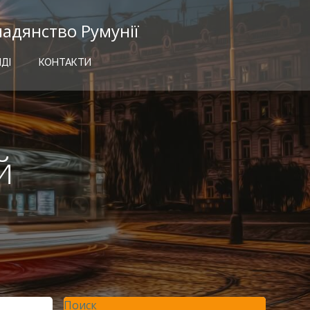
мадянство Румунії
ІДІ
КОНТАКТИ
й
Поиск