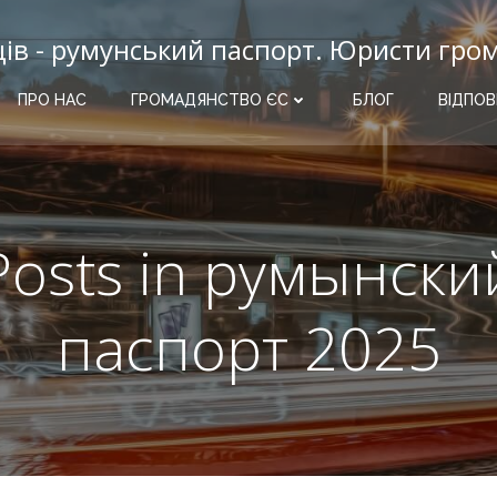
ців - румунський паспорт. Юристи гро
ПРО НАС
ГРОМАДЯНСТВО ЄС
БЛОГ
ВІДПОВ
Posts in румынски
паспорт 2025