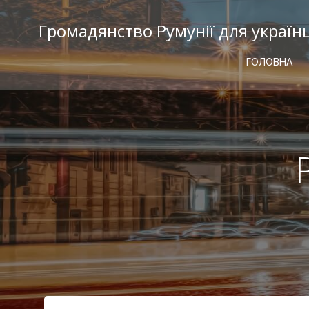
Перейти
к
Громадянство Румунії для україн
содержимому
ГОЛОВНА