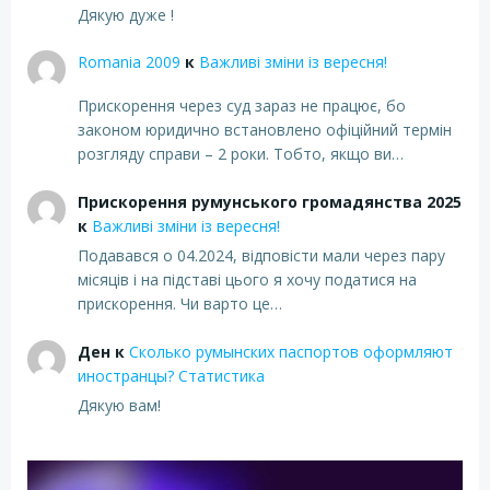
Дякую дуже !
Romania 2009
к
Важливі зміни із вересня!
Прискорення через суд зараз не працює, бо
законом юридично встановлено офіційний термін
розгляду справи – 2 роки. Тобто, якщо ви…
Прискорення румунського громадянства 2025
к
Важливі зміни із вересня!
Подавався о 04.2024, відповісти мали через пару
місяців і на підставі цього я хочу податися на
прискорення. Чи варто це…
Ден
к
Сколько румынских паспортов оформляют
иностранцы? Статистика
Дякую вам!