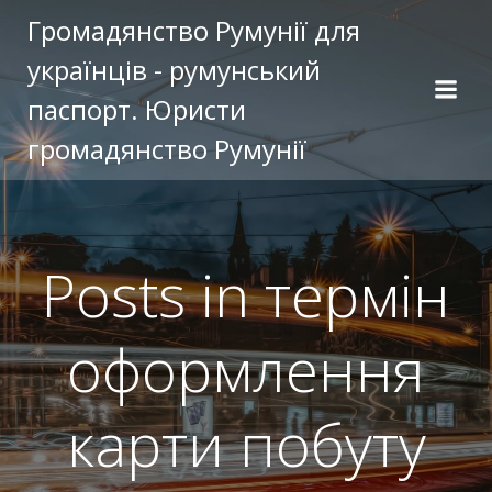
Перейти
Громадянство Румунії для
к
українців - румунський
содержимому
паспорт. Юристи
громадянство Румунії
Posts in термін
оформлення
карти побуту