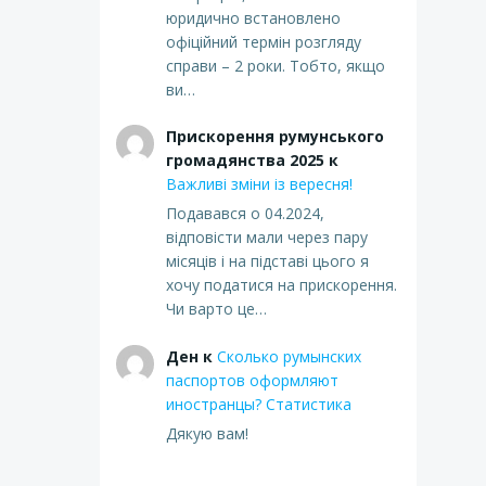
юридично встановлено
офіційний термін розгляду
справи – 2 роки. Тобто, якщо
ви…
Прискорення румунського
громадянства 2025
к
Важливі зміни із вересня!
Подавався о 04.2024,
відповісти мали через пару
місяців і на підставі цього я
хочу податися на прискорення.
Чи варто це…
Ден
к
Сколько румынских
паспортов оформляют
иностранцы? Статистика
Дякую вам!