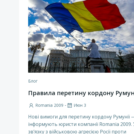
Блог
Правила перетину кордону Румун
-
Romania 2009
Июн 3
Нові вимоги для перетину кордону Румунії 
інформують юристи компанії Romania 2009. 
зв’язку з військовою агресією Росії проти