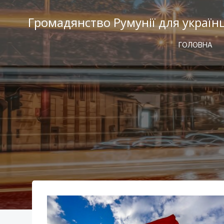
Перейти
к
Громадянство Румунії для україн
содержимому
ГОЛОВНА