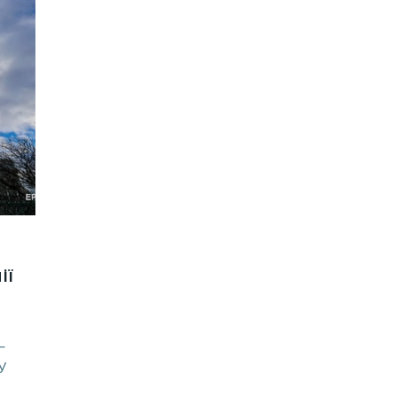
ії
—
У