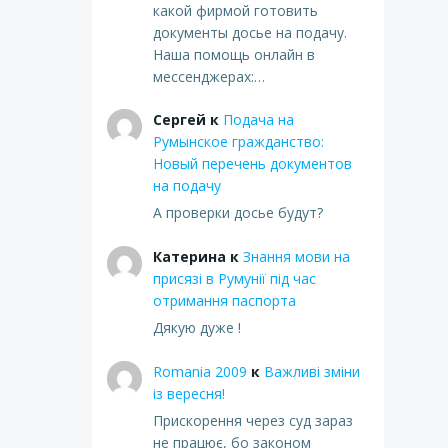
какой фирмой готовить
документы досье на подачу.
Наша помощь онлайн в
мессенджерах:…
Сергей
к
Подача на
Румынское гражданство:
Новый перечень документов
на подачу
А проверки досье будут?
Катерина
к
Знання мови на
присязі в Румунії під час
отримання паспорта
Дякую дуже !
Romania 2009
к
Важливі зміни
із вересня!
Прискорення через суд зараз
не працює, бо законом