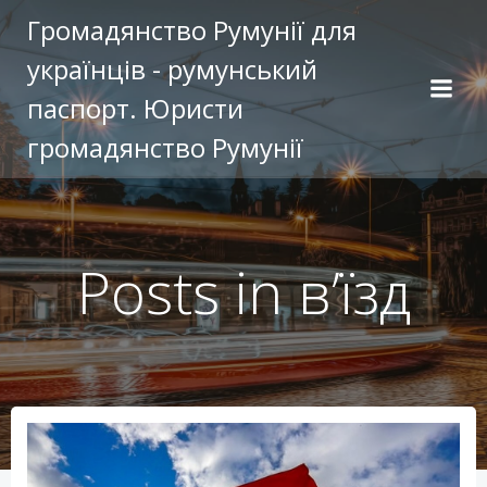
Перейти
Громадянство Румунії для
к
українців - румунський
содержимому
паспорт. Юристи
громадянство Румунії
Posts in в’їзд