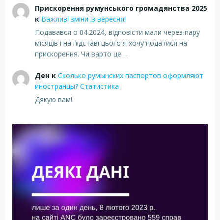
Прискорення румунського громадянства 2025
к
Важливі зміни із вересня!
Подавався о 04.2024, відповісти мали через пару
місяців і на підставі цього я хочу податися на
прискорення. Чи варто це…
Ден
к
Сколько румынских паспортов оформляют
иностранцы? Статистика
Дякую вам!