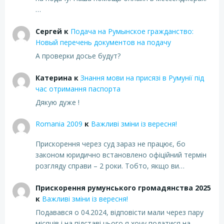
…
Сергей
к
Подача на Румынское гражданство:
Новый перечень документов на подачу
А проверки досье будут?
Катерина
к
Знання мови на присязі в Румунії під
час отримання паспорта
Дякую дуже !
Romania 2009
к
Важливі зміни із вересня!
Прискорення через суд зараз не працює, бо
законом юридично встановлено офіційний термін
розгляду справи – 2 роки. Тобто, якщо ви…
Прискорення румунського громадянства 2025
к
Важливі зміни із вересня!
Подавався о 04.2024, відповісти мали через пару
місяців і на підставі цього я хочу податися на