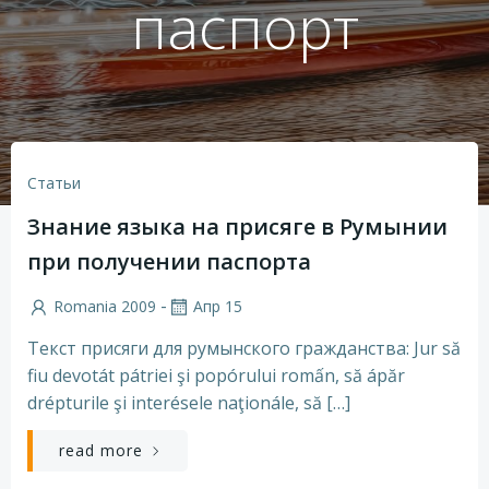
паспорт
Статьи
Знание языка на присяге в Румынии
при получении паспорта
-
Romania 2009
Апр 15
Текст присяги для румынского гражданства: Jur să
fiu devotát pátriei şi popórului romấn, să ápăr
drépturile şi interésele naţionále, să […]
read more