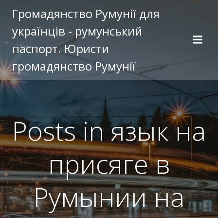
Перейти
Громадянство Румунії для
к
українців - румунський
содержимому
паспорт. Юристи
громадянство Румунії
Posts in язык на
присяге в
Румынии на