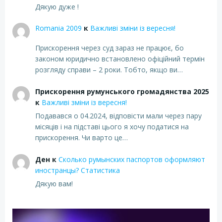
Дякую дуже !
Romania 2009
к
Важливі зміни із вересня!
Прискорення через суд зараз не працює, бо
законом юридично встановлено офіційний термін
розгляду справи – 2 роки. Тобто, якщо ви…
Прискорення румунського громадянства 2025
к
Важливі зміни із вересня!
Подавався о 04.2024, відповісти мали через пару
місяців і на підставі цього я хочу податися на
прискорення. Чи варто це…
Ден
к
Сколько румынских паспортов оформляют
иностранцы? Статистика
Дякую вам!