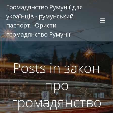
Перейти
Громадянство Румунії для
к
українців - румунський
содержимому
паспорт. Юристи
громадянство Румунії
Posts in закон
про
громадянство