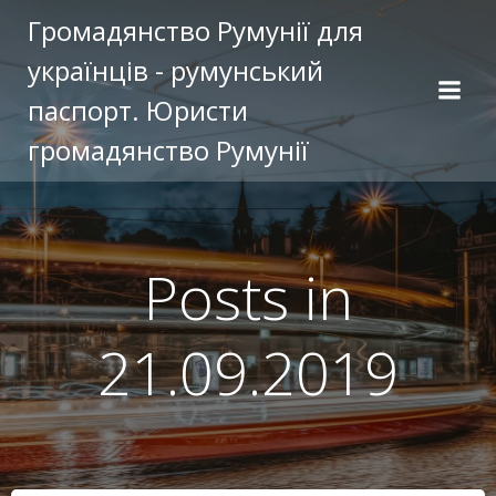
Перейти
Громадянство Румунії для
к
українців - румунський
содержимому
паспорт. Юристи
громадянство Румунії
Posts in
21.09.2019