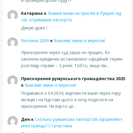
А проверки досье будут?
Катерина
к
Знання мови на присязі в Румунії під
час отримання паспорта
Дякую дуже !
Romania 2009
к
Важливі зміни із вересня!
Прискорення через суд зараз не працює, бо
законом юридично встановлено офіційний термін
розгляду справи – 2 роки. Тобто, якщо ви…
Прискорення румунського громадянства 2025
к
Важливі зміни із вересня!
Подавався о 04.2024, відповісти мали через пару
місяців і на підставі цього я хочу податися на
прискорення. Чи варто це…
Ден
к
Сколько румынских паспортов оформляют
иностранцы? Статистика