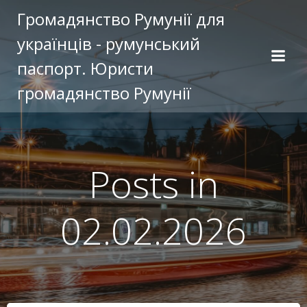
Перейти
Громадянство Румунії для
к
українців - румунський
содержимому
паспорт. Юристи
громадянство Румунії
Posts in
02.02.2026