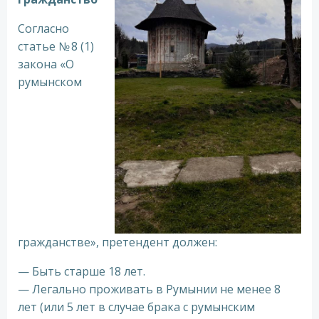
Согласно
статье № 8 (1)
закона «О
румынском
гражданстве», претендент должен:
— Быть старше 18 лет.
— Легально проживать в Румынии не менее 8
лет (или 5 лет в случае брака с румынским