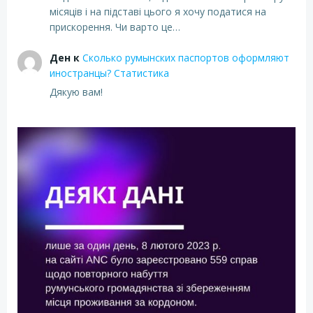
місяців і на підставі цього я хочу податися на
прискорення. Чи варто це…
Ден
к
Сколько румынских паспортов оформляют
иностранцы? Статистика
Дякую вам!