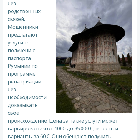
без
родственных
связей.
Мошенники
предлагают
услуги по
получению
паспорта
Румынии по
программе
репатриации
без
необходимости
доказывать
свое
происхождение. Цена за такие услуги может
варьироваться от 1000 до 35 000 €, но есть и
варианты за 60 €. Они обещают получить