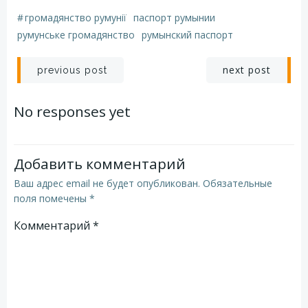
#
громадянство румунії
паспорт румынии
румунське громадянство
румынский паспорт
Навигация
Навигация
next post
previous post
по
по
No responses yet
записям
записям
Добавить комментарий
Ваш адрес email не будет опубликован.
Обязательные
поля помечены
*
Комментарий
*