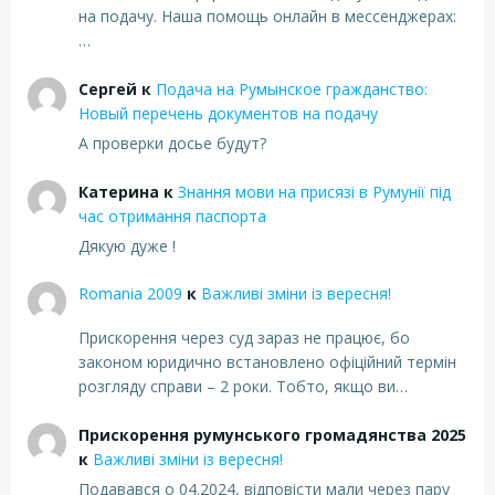
на подачу. Наша помощь онлайн в мессенджерах:
…
Сергей
к
Подача на Румынское гражданство:
Новый перечень документов на подачу
А проверки досье будут?
Катерина
к
Знання мови на присязі в Румунії під
час отримання паспорта
Дякую дуже !
Romania 2009
к
Важливі зміни із вересня!
Прискорення через суд зараз не працює, бо
законом юридично встановлено офіційний термін
розгляду справи – 2 роки. Тобто, якщо ви…
Прискорення румунського громадянства 2025
к
Важливі зміни із вересня!
Подавався о 04.2024, відповісти мали через пару