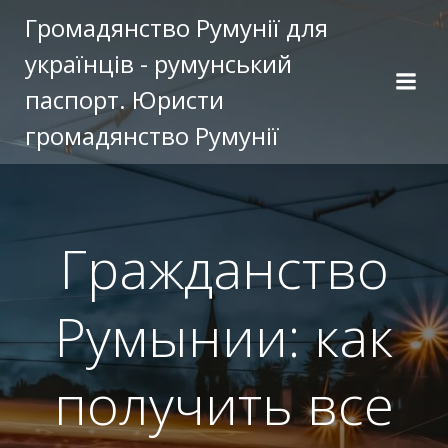
Перейти
Громадянство Румунії для
к
українців - румунський
содержимому
паспорт. Юристи
громадянство Румунії
Гражданство
Румынии: как
получить все