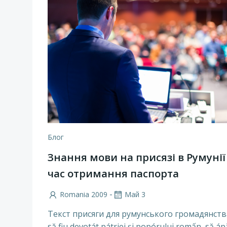
Блог
Знання мови на присязі в Румунії
час отримання паспорта
-
Romania 2009
Май 3
Текст присяги для румунського громадянства
să fiu devotát pátriei şi popórului romấn, să áp