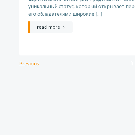
уникальный статус, который открывает пер
его обладателями широкие […]
read more
Навигация
Навигация
Previous
С
1
по
по
записям
записям