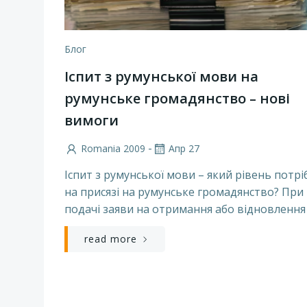
Блог
Іспит з румунської мови на
румунське громадянство – нові
вимоги
-
Romania 2009
Апр 27
Іспит з румунської мови – який рівень потрі
на присязі на румунське громадянство? При
подачі заяви на отримання або відновлення 
read more