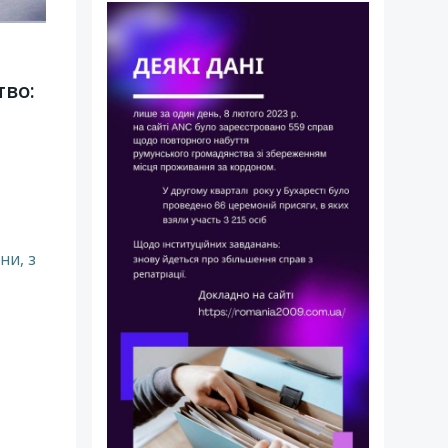
тво:
ни, з