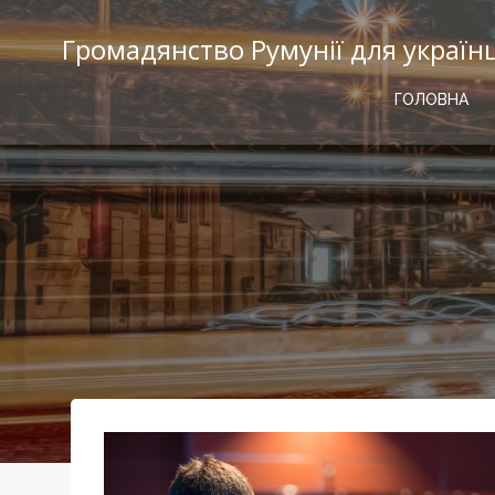
Перейти
к
Громадянство Румунії для україн
содержимому
ГОЛОВНА