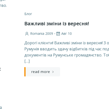
тво.
Блог
Важливі зміни із вересня!
-
Romania 2009
Авг 10
Дорогі клієнти! Важливі зміни із вересня! З 
Румунія вводить здачу відбитків під час по
документів на Румунське громадянство. То
[…]
:
read more
в - румунський паспорт. Юристи громадянство Румунії. C
й