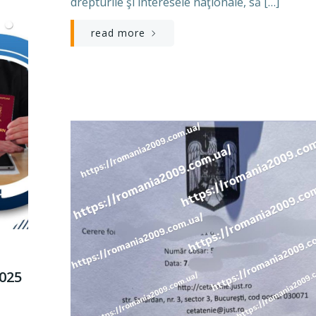
drépturile şi interésele naţionále, să […]
read more
025