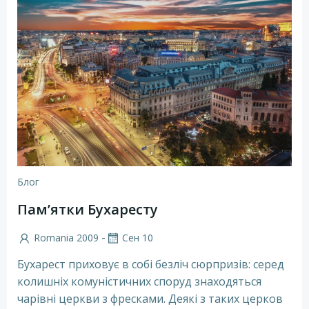
Блог
Пам’ятки Бухаресту
-
Romania 2009
Сен 10
Бухарест приховує в собі безліч сюрпризів: серед
колишніх комуністичних споруд знаходяться
чарівні церкви з фресками. Деякі з таких церков