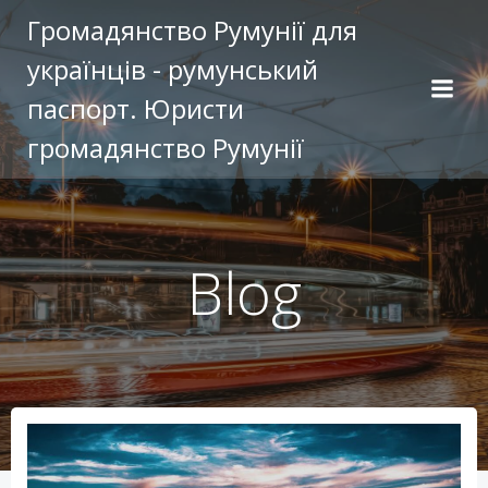
Перейти
Громадянство Румунії для
к
українців - румунський
содержимому
паспорт. Юристи
громадянство Румунії
Blog