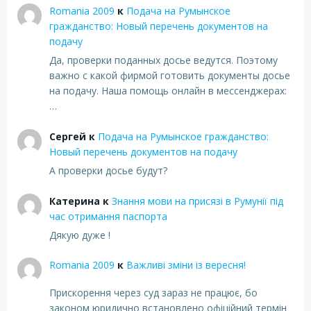
Romania 2009
к
Подача на Румынское
гражданство: Новый перечень документов на
подачу
Да, проверки поданных досье ведутся. Поэтому
важно с какой фирмой готовить документы досье
на подачу. Наша помощь онлайн в мессенджерах:
…
Сергей
к
Подача на Румынское гражданство:
Новый перечень документов на подачу
А проверки досье будут?
Катерина
к
Знання мови на присязі в Румунії під
час отримання паспорта
Дякую дуже !
Romania 2009
к
Важливі зміни із вересня!
Прискорення через суд зараз не працює, бо
законом юридично встановлено офіційний термін