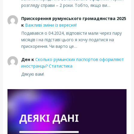
розгляду справи – 2 роки. Тобто, якщо ви…
Прискорення румунського громадянства 2025
к
Важливі зміни із вересня!
Подавався о 04.2024, відповісти мали через пару
місяців і на підставі цього я хочу податися на
прискорення. Чи варто це…
Ден
к
Сколько румынских паспортов оформляют
иностранцы? Статистика
Дякую вам!