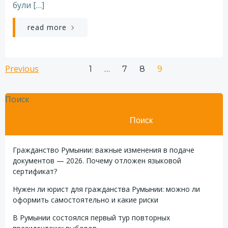
були […]
read more
Навигация
Навигация
Previous
Страница
Страница
Страница
Страница
1
…
7
8
9
по
по
Поиск
записям
записям
Поиск
Гражданство Румынии: важные изменения в подаче
документов — 2026. Почему отложен языковой
сертификат?
Нужен ли юрист для гражданства Румынии: можно ли
оформить самостоятельно и какие риски
В Румынии состоялся первый тур повторных