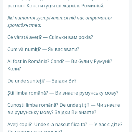
рєспєкт Конституція ші лєджілє Роминієй.
Які питання зустрічаются під час отримання
громадянства:
Ce vârstă aveţi? — Скільки вам років?
Cum vă numiţi? — Як вас звати?
Ai fost în România? Cand? — Ви були у Румунії?
Коли?
De unde sunteţi? — Звідки Ви?
Ştii limba română? — Ви знаєте румунську мову?
Cunoști limba română? De unde știți? — Чи знаєте
ви румунську мову? Звідки Ви знаєте?
Aveți copii? Unde s-a născut fiica ta? — У вас є діти?
Де народилася донька?