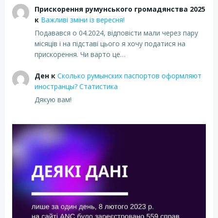
Прискорення румунського громадянства 2025
к
Важливі зміни із вересня!
Подавався о 04.2024, відповісти мали через пару
місяців і на підставі цього я хочу податися на
прискорення. Чи варто це…
Ден
к
Сколько румынских паспортов оформляют
иностранцы? Статистика
Дякую вам!