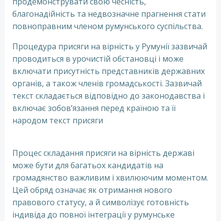
продемонструвати свою чесність,
благонадійність та недвозначне прагнення стати
повноправним членом румунського суспільства.
Процедура присяги на вірність у Румунії зазвичай
проводиться в урочистій обстановці і може
включати присутність представників державних
органів, а також членів громадськості. Зазвичай
текст складається відповідно до законодавства і
включає зобов’язання перед країною та її
народом текст присяги
в Румунії без знанння
мови
Процес складання присяги на вірність державі
може бути для багатьох кандидатів на
громадянство важливим і хвилюючим моментом.
Цей обряд означає як отримання нового
правового статусу, а й символізує готовність
індивіда до повної інтеграції у румунське