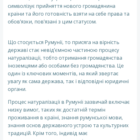
символізує прийняття нового громадянина
країни та його готовність взяти на себе права та
обов’язки, пов’язані з цим статусом.
Присяга в
Румунії без знанння мови
Що стосується Румунії, то присяга на вірність
державі стає невід’ємною частиною процесу
натуралізації, тобто отримання громадянства
іноземцями або особами без громадянства. Це
один із ключових моментів, на який звертає
увагу як сама держава, так і відповідні юридичні
органи.
Процес натуралізації в Румунії зазвичай включає
низку вимог, таких як достатній термін
проживання в країні, знання румунської мови,
знання основ державного устрою та культурних
традицій. Крім того, індивід має