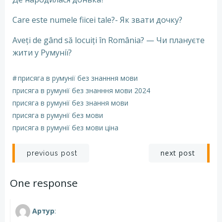
Care este numele fiicei tale?- Як звати дочку?
Aveți de gând să locuiți în România? — Чи плануєте
жити у Румунії?
#
присяга в румунії без знанння мови
присяга в румунії без знанння мови 2024
присяга в румунії без знання мови
присяга в румунії без мови
присяга в румунії без мови ціна
Навигация
Навигация
next post
previous post
по
по
One response
записям
записям
Артур
: