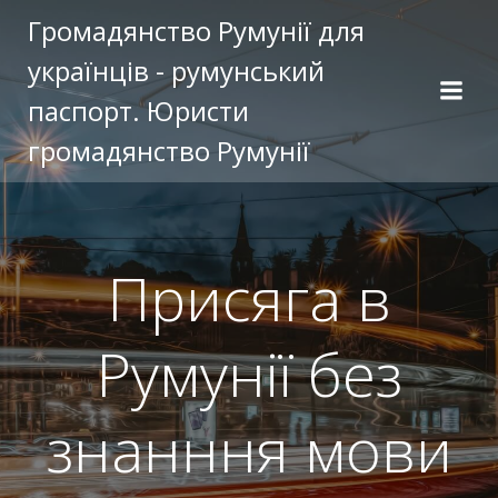
Перейти
Громадянство Румунії для
к
українців - румунський
содержимому
паспорт. Юристи
громадянство Румунії
Присяга в
Румунії без
знанння мови