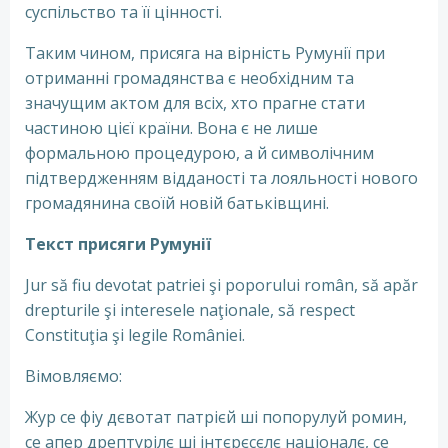
суспільство та її цінності.
Таким чином, присяга на вірність Румунії при
отриманні громадянства є необхідним та
значущим актом для всіх, хто прагне стати
частиною цієї країни. Вона є не лише
формальною процедурою, а й символічним
підтвердженням відданості та лояльності нового
громадянина своїй новій батьківщині.
Текст присяги Румунії
Jur să fiu devotat patriei şi poporului român, să apăr
drepturile şi interesele naţionale, să respect
Constituţia şi legile României.
Вімовляємо:
Жур се фіу дєвотат патрієй ші попорулуй ромин,
се апер дрептурілє ші інтєрєсєлє націоналє, се