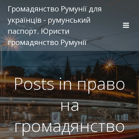
Перейти
Громадянство Румунії для
к
українців - румунський
содержимому
паспорт. Юристи
громадянство Румунії
Posts in право
на
громадянство