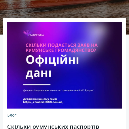
Блог
Скільки румунських паспортів