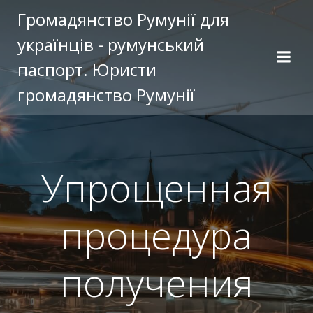
Перейти
Громадянство Румунії для
к
українців - румунський
содержимому
паспорт. Юристи
громадянство Румунії
Упрощенная
процедура
получения