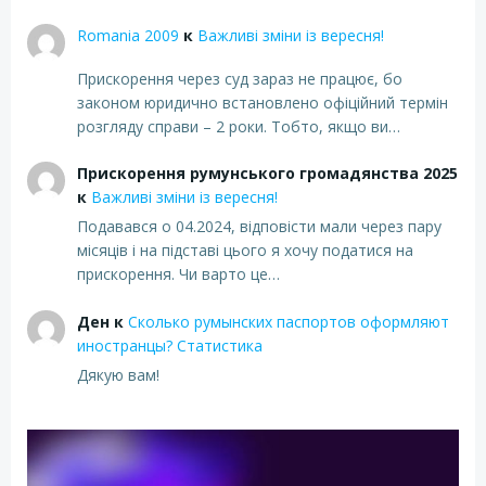
Romania 2009
к
Важливі зміни із вересня!
Прискорення через суд зараз не працює, бо
законом юридично встановлено офіційний термін
розгляду справи – 2 роки. Тобто, якщо ви…
Прискорення румунського громадянства 2025
к
Важливі зміни із вересня!
Подавався о 04.2024, відповісти мали через пару
місяців і на підставі цього я хочу податися на
прискорення. Чи варто це…
Ден
к
Сколько румынских паспортов оформляют
иностранцы? Статистика
Дякую вам!