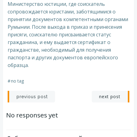
Министерство юстиции, где соискатель
сопровождается юристами, заботящимися о
принятии документов компетентными органами
Румынии. После выхода в приказ и принесения
присяги, соискателю присваивается статус
гражданина, и ему выдается сертификат о
гражданстве, необходимый для получения
паспорта и других документов европейского
образца.
#
no tag
Навигация
Навигация
next post
previous post
по
по
No responses yet
записям
записям