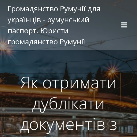
Перейти
Громадянство Румунії для
к
українців - румунський
содержимому
паспорт. Юристи
громадянство Румунії
Як отримати
дублікати
документів з