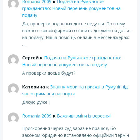
Romania 2009
к
Подача на Румынское
гражданство: Новый перечень документов на
подачу
Да, проверки поданных досье ведутся. Поэтому
важно с какой фирмой готовить документы досье
на подачу. Наша помощь онлайн в мессенджерах:
…
Сергей
к
Подача на Румынское гражданство:
Новый перечень документов на подачу
А проверки досье будут?
Катерина
к
Знання мови на присязі в Румунії під
час отримання паспорта
Дякую дуже !
Romania 2009
к
Важливі зміни із вересня!
Прискорення через суд зараз не працює, бо
законом юридично встановлено офіційний термін