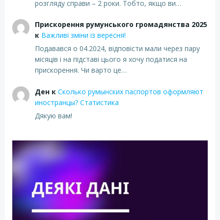
розгляду справи – 2 роки. Тобто, якщо ви…
Прискорення румунського громадянства 2025
к
Важливі зміни із вересня!
Подавався о 04.2024, відповісти мали через пару
місяців і на підставі цього я хочу податися на
прискорення. Чи варто це…
Ден
к
Сколько румынских паспортов оформляют
иностранцы? Статистика
Дякую вам!