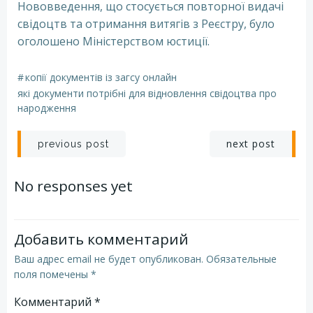
Нововведення, що стосується повторної видачі
свідоцтв та отримання витягів з Реєстру, було
оголошено Міністерством юстиції.
#
копії документів із загсу онлайн
які документи потрібні для відновлення свідоцтва про
народження
Навигация
Навигация
next post
previous post
по
по
No responses yet
записям
записям
Добавить комментарий
Ваш адрес email не будет опубликован.
Обязательные
поля помечены
*
Комментарий
*