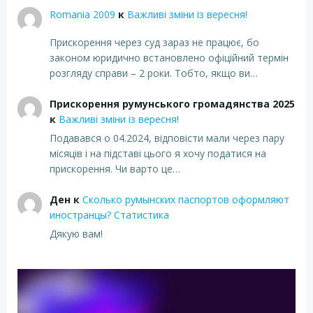
Romania 2009
к
Важливі зміни із вересня!
Прискорення через суд зараз не працює, бо
законом юридично встановлено офіційний термін
розгляду справи – 2 роки. Тобто, якщо ви…
Прискорення румунського громадянства 2025
к
Важливі зміни із вересня!
Подавався о 04.2024, відповісти мали через пару
місяців і на підставі цього я хочу податися на
прискорення. Чи варто це…
Ден
к
Сколько румынских паспортов оформляют
иностранцы? Статистика
Дякую вам!