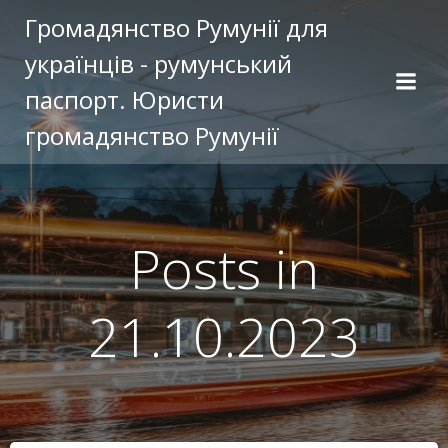
Перейти
Громадянство Румунії для
к
українців - румунський
содержимому
паспорт. Юристи
громадянство Румунії
Posts in
21.10.2023